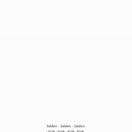
Solden - Solden - Solden
-20% -30% -40% -50%...