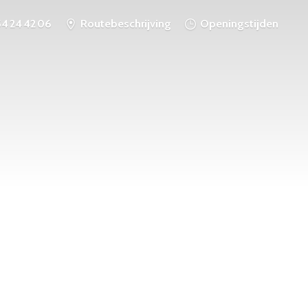
54 24 42 06
Routebeschrijving
Openingstijden