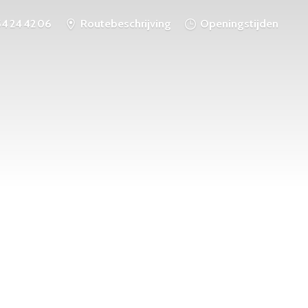
54 24 42 06
Routebeschrijving
Openingstijden