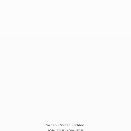
Solden - Solden - Solden
-20% -30% -40% -50%...