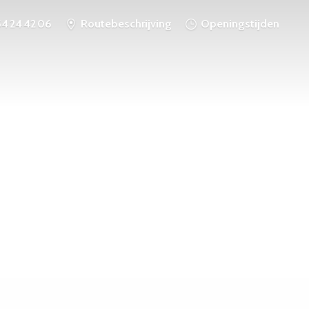
54 24 42 06
Routebeschrijving
Openingstijden