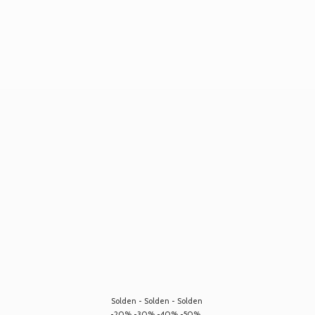
Solden - Solden - Solden
-20% -30% -40% -50%...