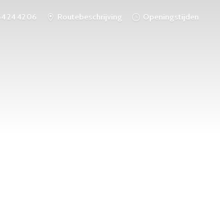
54 24 42 06
Routebeschrijving
Openingstijden