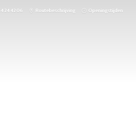
54 24 42 06
Routebeschrijving
Openingstijden