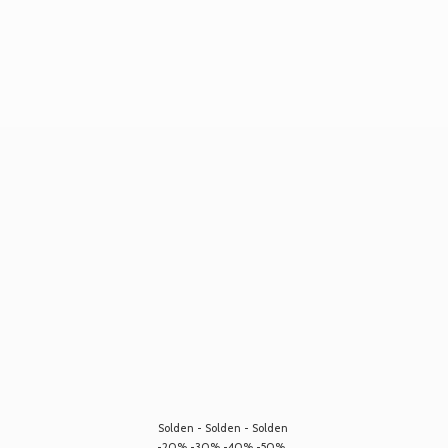
Solden - Solden - Solden
-20% -30% -40% -50%...