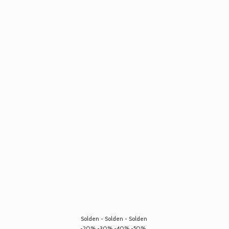
Solden - Solden - Solden
-20% -30% -40% -50%...