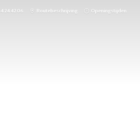
54 24 42 06
Routebeschrijving
Openingstijden