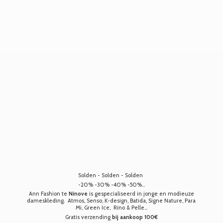
Solden - Solden - Solden
-20% -30% -40% -50%...
Ann Fashion te
Ninove
is gespecialiseerd in jonge en modieuze
dameskleding. Atmos, Senso, K-design, Batida, Signe Nature, Para
Mi, Green Ice, Rino & Pelle...
Gratis verzending
bij aankoop 100€