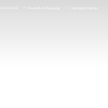
54 24 42 06
Routebeschrijving
Openingstijden