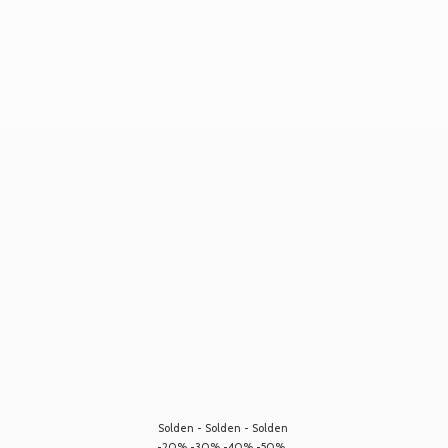
Solden - Solden - Solden
-20% -30% -40% -50%...