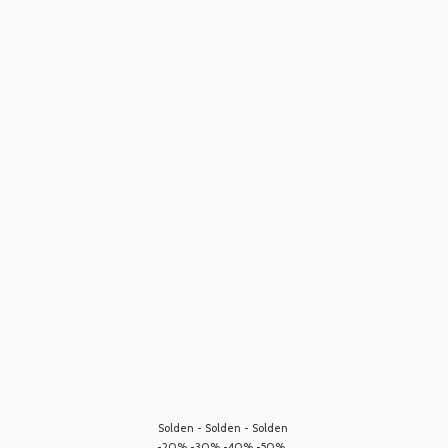
Solden - Solden - Solden
-20% -30% -40% -50%...