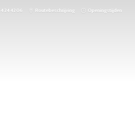
54 24 42 06
Routebeschrijving
Openingstijden