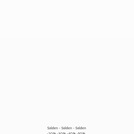
Solden - Solden - Solden
-20% -30% -40% -50%...