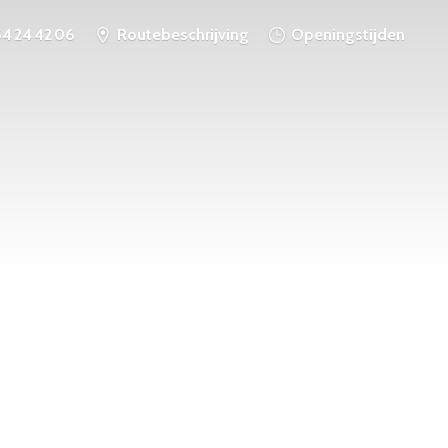
54 24 42 06
Routebeschrijving
Openingstijden