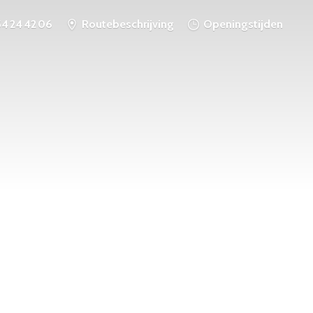
54 24 42 06
Routebeschrijving
Openingstijden