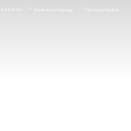
54 24 42 06
Routebeschrijving
Openingstijden