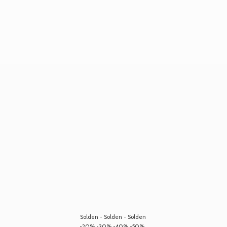
Solden - Solden - Solden
-20% -30% -40% -50%...