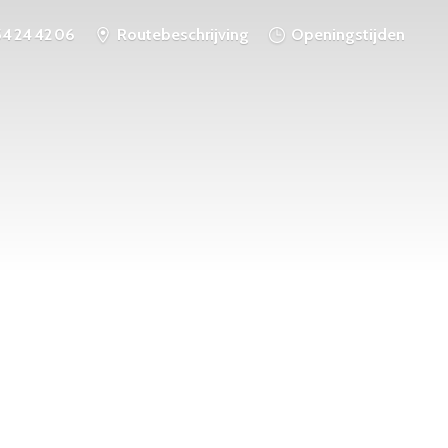
54 24 42 06
Routebeschrijving
Openingstijden