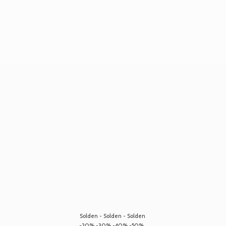
Solden - Solden - Solden
-20% -30% -40% -50%...