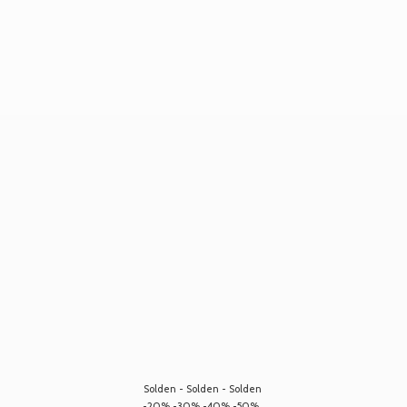
Solden - Solden - Solden
-20% -30% -40% -50%...