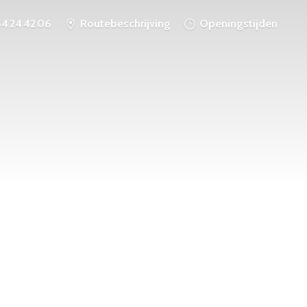
54 24 42 06
Routebeschrijving
Openingstijden