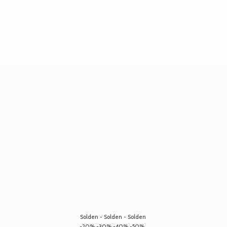
Solden - Solden - Solden
-20% -30% -40% -50%...