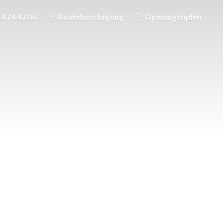
54 24 42 06
Routebeschrijving
Openingstijden