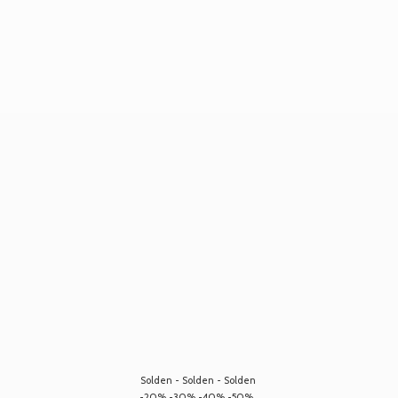
Solden - Solden - Solden
-20% -30% -40% -50%...