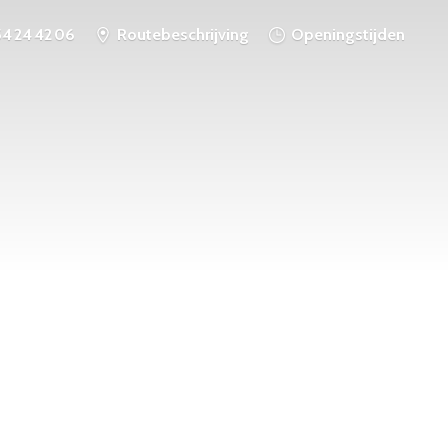
54 24 42 06
Routebeschrijving
Openingstijden