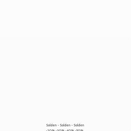
Solden - Solden - Solden
-20% -30% -40% -50%...