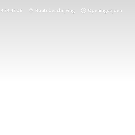
54 24 42 06
Routebeschrijving
Openingstijden