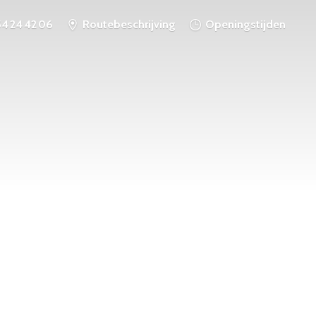
54 24 42 06
Routebeschrijving
Openingstijden