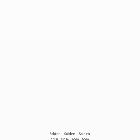
Solden - Solden - Solden
-20% -30% -40% -50%...