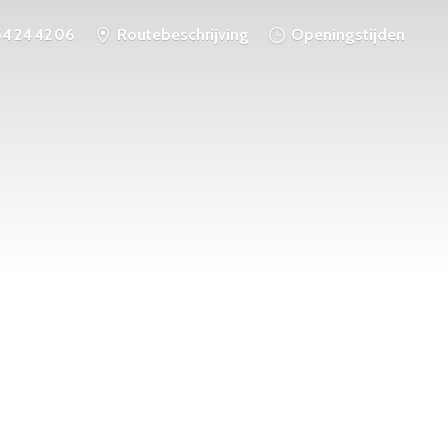
54 24 42 06
Routebeschrijving
Openingstijden