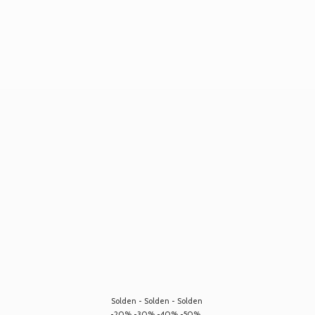
Solden - Solden - Solden
-20% -30% -40% -50%...