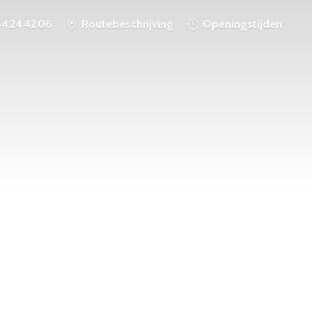
54 24 42 06
Routebeschrijving
Openingstijden