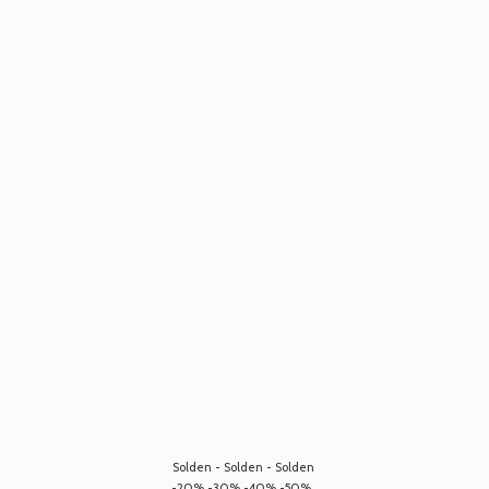
Solden - Solden - Solden
-20% -30% -40% -50%...