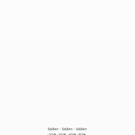
Solden - Solden - Solden
-20% -30% -40% -50%...