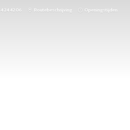
54 24 42 06
Routebeschrijving
Openingstijden