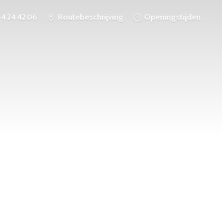
54 24 42 06
Routebeschrijving
Openingstijden