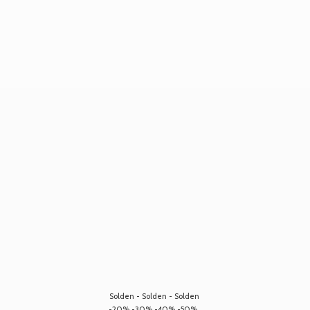
Solden - Solden - Solden
-20% -30% -40% -50%...