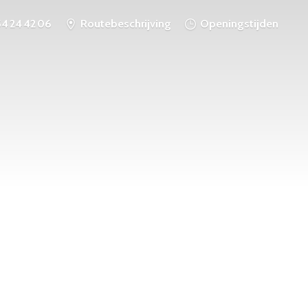
54 24 42 06
Routebeschrijving
Openingstijden