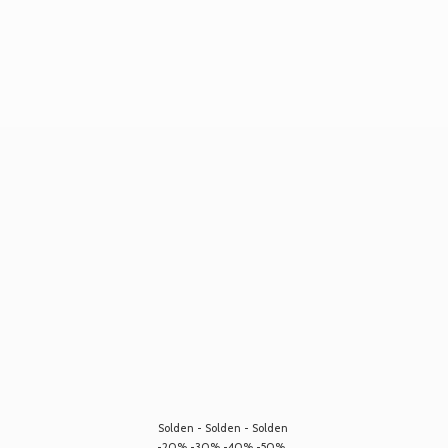
Solden - Solden - Solden
-20% -30% -40% -50%...