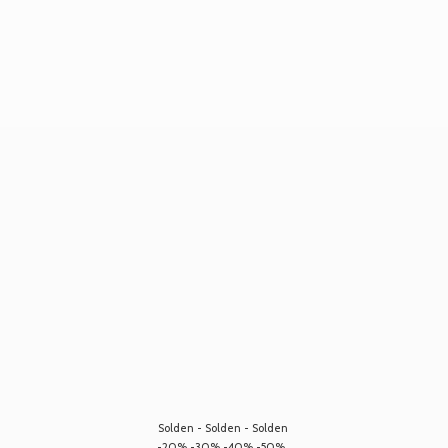
Solden - Solden - Solden
-20% -30% -40% -50%...