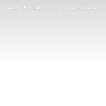
54 24 42 06
Routebeschrijving
Openingstijden