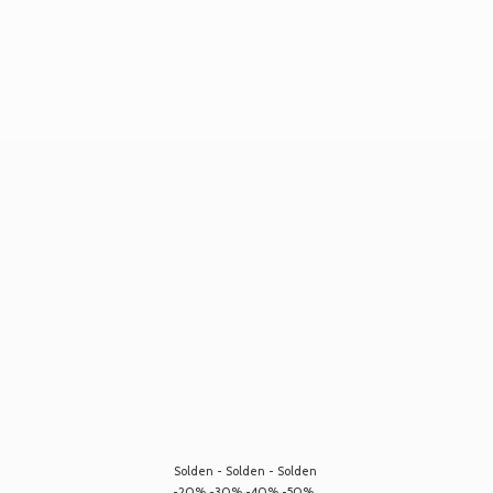
Solden - Solden - Solden
-20% -30% -40% -50%...