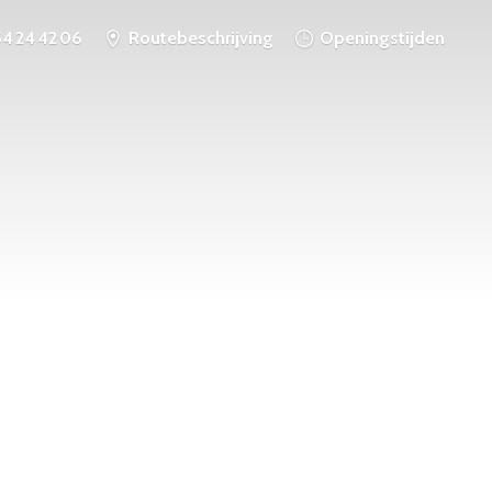
54 24 42 06
Routebeschrijving
Openingstijden