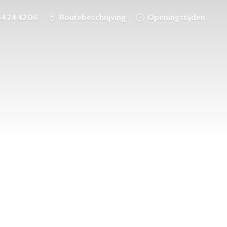
54 24 42 06
Routebeschrijving
Openingstijden