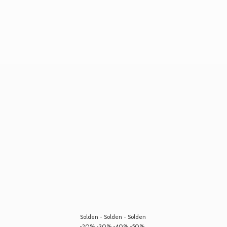
Solden - Solden - Solden
-20% -30% -40% -50%...