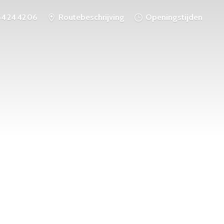
54 24 42 06
Routebeschrijving
Openingstijden