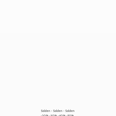
Solden - Solden - Solden
-20% -30% -40% -50%...