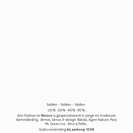
Solden - Solden - Solden
-20% -30% -40% -50%...
Ann Fashion te
Ninove
is gespecialiseerd in jonge en modieuze
dameskleding. Atmos, Senso, K-design, Batida, Signe Nature, Para
Mi, Green Ice, Rino & Pelle...
Gratis verzending
bij aankoop 100€