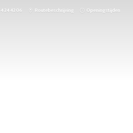
54 24 42 06
Routebeschrijving
Openingstijden