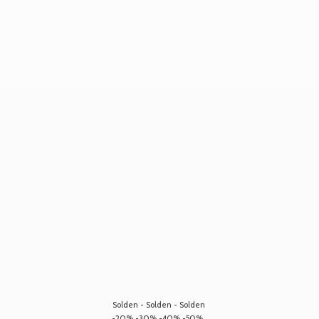
Solden - Solden - Solden
-20% -30% -40% -50%...