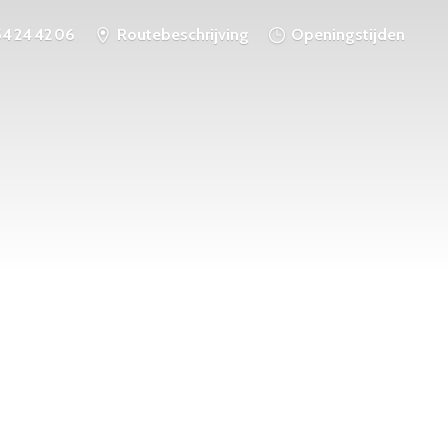
54 24 42 06
Routebeschrijving
Openingstijden