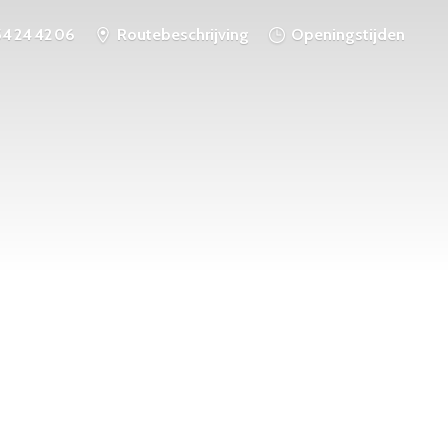
54 24 42 06
Routebeschrijving
Openingstijden