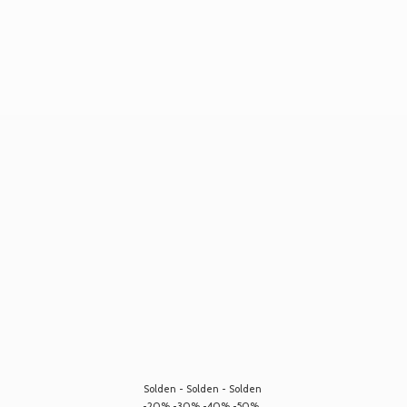
Solden - Solden - Solden
-20% -30% -40% -50%...