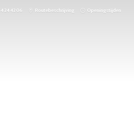
54 24 42 06
Routebeschrijving
Openingstijden