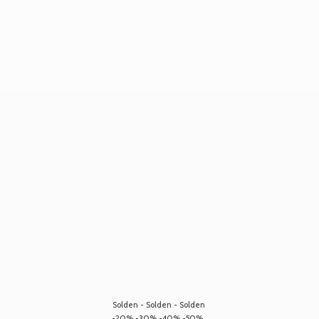
Solden - Solden - Solden
-20% -30% -40% -50%...