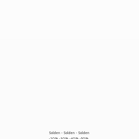
Solden - Solden - Solden
-20% -30% -40% -50%...