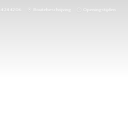
54 24 42 06
Routebeschrijving
Openingstijden