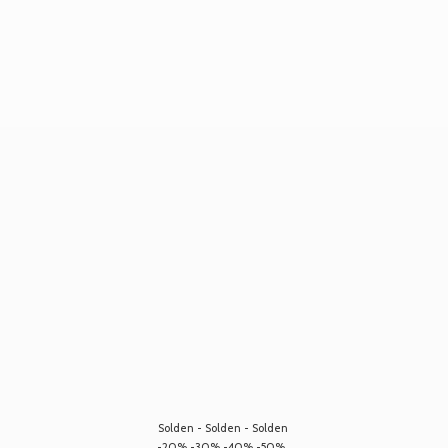
Solden - Solden - Solden
-20% -30% -40% -50%...