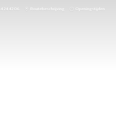
54 24 42 06
Routebeschrijving
Openingstijden